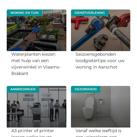
WONING EN TUIN
DIENSTVERLENING
Waterplanten kiezen
Seizoensgebonden
met hulp van een
loodgietertips voor uw
vijverwinkel in Vlaams-
woning in Aarschot
Brabant
AANBIEDINGEN
GEZONDHEID
A3 printer of printer
Vanaf welke leeftijd is
leasen welke keuze
een urinealarm een