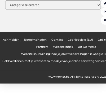
Aanmelden
Beroemdheden
Contact
Cookiebeleid (EU)
Ons 
Partners
Website index
Uit De Media
Website linkbuilding: hoe je jouw website hoger in Google kr
Geld verdienen met je website: zo maak je van je online aanwezigheid e
www.fgenet.be.
All Rights Reserved © 2025