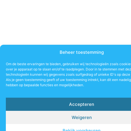
Beheer toestemming
Om de beste ervaringen te bieden, gebruiken wij technologieën zoals cookie
over je apparaat op te slaan en/of te raadplegen. Door in te stemmen met de
technologieën kunnen wij gegevens zoals surfgedrag of unieke ID's op deze 
Als je geen toestemming geeft of uw toestemming intrekt, kan dit een nadeli
hebben op bepaalde functies en mogelijkheden.
Accepteren
Weigeren
Bekijk voorkeuren