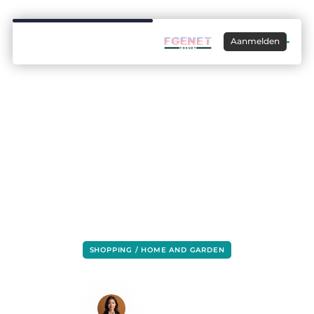
Aanmelden
SHOPPING / HOME AND GARDEN
Lees dit als je van plan bent een
vijverpomp te kopen
Lisa Hermans