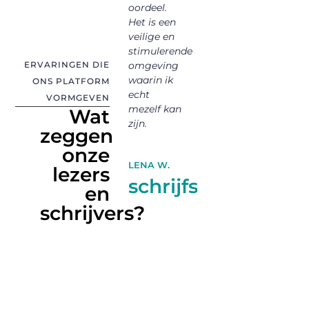
oordeel.
open en
– a
.
Het is een
stimulerend.
ver
YOUSSEF K.
veilige en
Het voelde
Ik 
trouwe
stimulerende
meteen
an
ERVARINGEN DIE
omgeving
vertrouwd,
kij
actielid
bezoeker
waarin ik
en ik kreeg
de
ONS PLATFORM
echt
waardevolle
en
VORMGEVEN
mezelf kan
feedback
mez
Wat
zijn.
die me
zeggen
hielp
onze
MA
groeien.
LENA W.
v
lezers
schrijfster
en
SOPHIE R.
l
schrijvers?
blogger