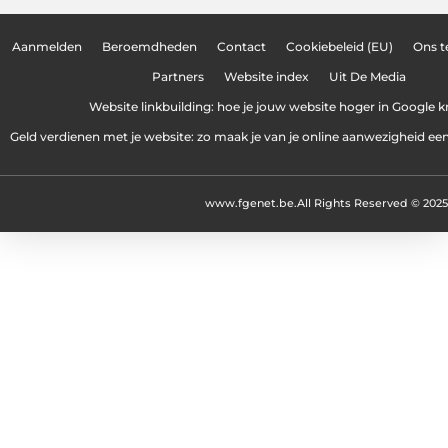
Aanmelden
Beroemdheden
Contact
Cookiebeleid (EU)
Ons 
Partners
Website index
Uit De Media
Website linkbuilding: hoe je jouw website hoger in Google kr
Geld verdienen met je website: zo maak je van je online aanwezigheid e
www.fgenet.be.
All Rights Reserved © 2025