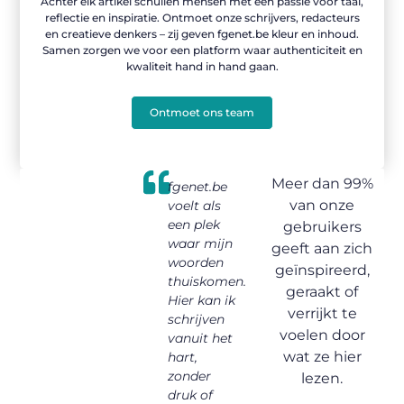
Achter elk artikel schuilen mensen met een passie voor taal,
reflectie en inspiratie. Ontmoet onze schrijvers, redacteurs
en creatieve denkers – zij geven fgenet.be kleur en inhoud.
Samen zorgen we voor een platform waar authenticiteit en
kwaliteit hand in hand gaan.
Ontmoet ons team
Meer dan 99%
be
fgenet.be
Als
Ik klikte
Ee
van onze
n
voelt als
beginnende
ooit op een
ins
een plek
schrijver
blogtitel
ve
gebruikers
n
waar mijn
vond ik
uit
blo
geeft aan zich
n
woorden
hier de
nieuwsgierigheid
me 
geïnspireerd,
rengen.
thuiskomen.
ruimte om
– inmiddels
wee
geraakt of
Hier kan ik
mijn stem
lees ik
ni
verrijkt te
schrijven
te
wekelijks.
laa
voelen door
vanuit het
ontdekken.
De inhoud
So
wat ze hier
sseld,
hart,
De
is zó divers
he
n
zonder
redactie is
en
so
lezen.
 en
druk of
warm,
persoonlijk.
ver