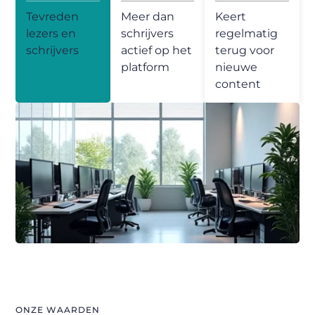
Tevreden
Meer dan
Keert
lezers en
schrijvers
regelmatig
schrijvers
actief op het
terug voor
platform
nieuwe
content
ONZE WAARDEN