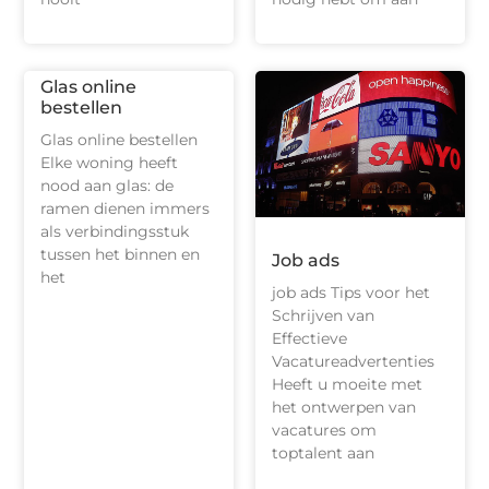
Glas online
bestellen
Glas online bestellen
Elke woning heeft
nood aan glas: de
ramen dienen immers
als verbindingsstuk
tussen het binnen en
Job ads
het
job ads Tips voor het
Schrijven van
Effectieve
Vacatureadvertenties
Heeft u moeite met
het ontwerpen van
vacatures om
toptalent aan