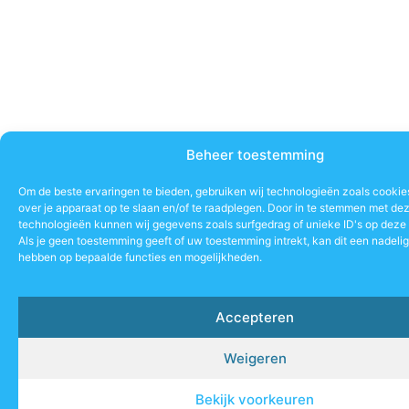
Beheer toestemming
Om de beste ervaringen te bieden, gebruiken wij technologieën zoals cookie
over je apparaat op te slaan en/of te raadplegen. Door in te stemmen met de
technologieën kunnen wij gegevens zoals surfgedrag of unieke ID's op deze 
Als je geen toestemming geeft of uw toestemming intrekt, kan dit een nadeli
hebben op bepaalde functies en mogelijkheden.
Accepteren
Weigeren
Bekijk voorkeuren