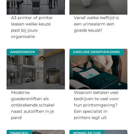
A3 printer of printer
Vanaf welke leeftijd is
leasen welke keuze
een urinealarm een
past bij jouw
goede keuze?
organisatie
AANBIEDINGEN
ZAKELIJKE DIENSTVERLENING
Moderne
Waarom betalen veel
goederenliften als
bedrijven te veel voor
ontbrekende schakel
hun printomgeving?
naast autoliften in je
Een specialist in
pand
printers legt uit
FINANCIEEL
WONING EN TUIN