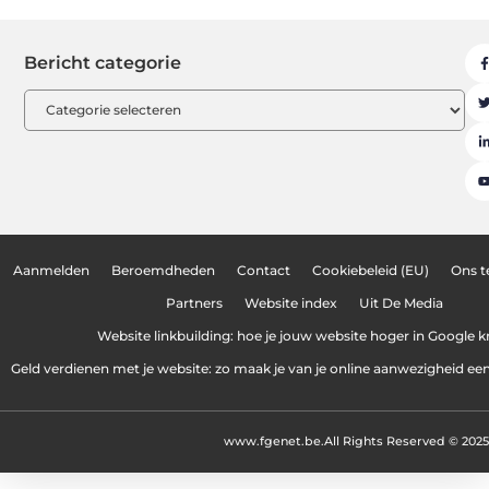
Bericht categorie
Aanmelden
Beroemdheden
Contact
Cookiebeleid (EU)
Ons 
Partners
Website index
Uit De Media
Website linkbuilding: hoe je jouw website hoger in Google kr
Geld verdienen met je website: zo maak je van je online aanwezigheid e
www.fgenet.be.
All Rights Reserved © 2025