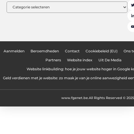
Aanmelden
Beroemdheden
Contact
Cookiebeleid (EU)
Ons 
Partners
Website index
Uit De Media
Website linkbuilding: hoe je jouw website hoger in Google kr
Geld verdienen met je website: zo maak je van je online aanwezigheid e
www.fgenet.be.
All Rights Reserved © 2025