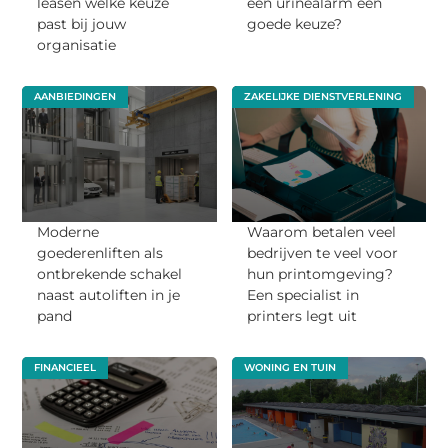
leasen welke keuze
een urinealarm een
past bij jouw
goede keuze?
organisatie
AANBIEDINGEN
ZAKELIJKE DIENSTVERLENING
Moderne
Waarom betalen veel
goederenliften als
bedrijven te veel voor
ontbrekende schakel
hun printomgeving?
naast autoliften in je
Een specialist in
pand
printers legt uit
FINANCIEEL
WONING EN TUIN