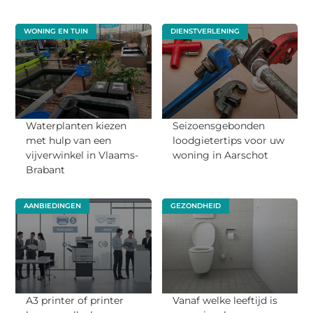
WONING EN TUIN
DIENSTVERLENING
Waterplanten kiezen
Seizoensgebonden
met hulp van een
loodgietertips voor uw
vijverwinkel in Vlaams-
woning in Aarschot
Brabant
AANBIEDINGEN
GEZONDHEID
A3 printer of printer
Vanaf welke leeftijd is