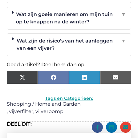
Wat zijn goeie manieren om mijn tuin
▼
op te knappen na de winter?
Wat zijn de risico's van het aanleggen
▼
van een vijver?
Goed artikel? Deel hem dan op:
X
Facebook
LinkedIn
Email
(Twitter)
Tags en Categorieën:
Shopping / Home and Garden
,
vijverfilter
,
vijverpomp
DEEL DIT: