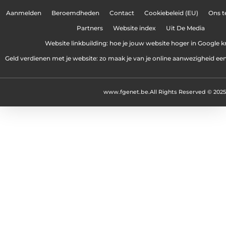
Aanmelden
Beroemdheden
Contact
Cookiebeleid (EU)
Ons 
Partners
Website index
Uit De Media
Website linkbuilding: hoe je jouw website hoger in Google kr
Geld verdienen met je website: zo maak je van je online aanwezigheid e
www.fgenet.be.
All Rights Reserved © 2025