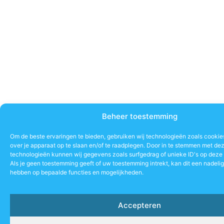
Beheer toestemming
Om de beste ervaringen te bieden, gebruiken wij technologieën zoals cookie
over je apparaat op te slaan en/of te raadplegen. Door in te stemmen met de
technologieën kunnen wij gegevens zoals surfgedrag of unieke ID's op deze 
Als je geen toestemming geeft of uw toestemming intrekt, kan dit een nadeli
hebben op bepaalde functies en mogelijkheden.
Accepteren