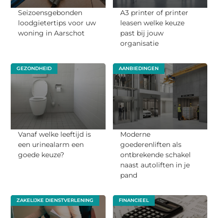
Seizoensgebonden
A3 printer of printer
loodgietertips voor uw
leasen welke keuze
woning in Aarschot
past bij jouw
organisatie
GEZONDHEID
AANBIEDINGEN
Vanaf welke leeftijd is
Moderne
een urinealarm een
goederenliften als
goede keuze?
ontbrekende schakel
naast autoliften in je
pand
ZAKELIJKE DIENSTVERLENING
FINANCIEEL