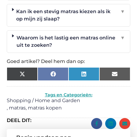
Kan ik een stevig matras kiezen als ik
▼
op mijn zij slaap?
Waarom is het lastig een matras online
▼
uit te zoeken?
Goed artikel? Deel hem dan op:
X
Facebook
LinkedIn
Email
(Twitter)
Tags en Categorieën:
Shopping / Home and Garden
,
matras
,
matras kopen
DEEL DIT: