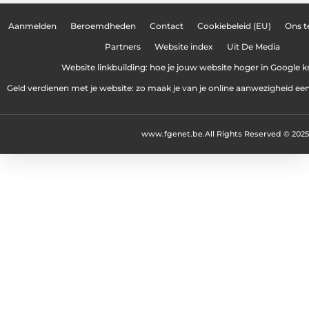
Aanmelden
Beroemdheden
Contact
Cookiebeleid (EU)
Ons 
Partners
Website index
Uit De Media
Website linkbuilding: hoe je jouw website hoger in Google kr
Geld verdienen met je website: zo maak je van je online aanwezigheid e
www.fgenet.be.
All Rights Reserved © 2025