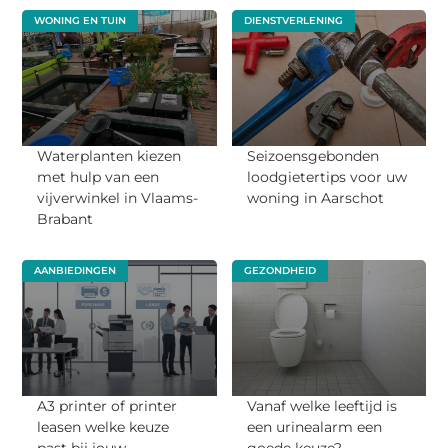
WONING EN TUIN
DIENSTVERLENING
Waterplanten kiezen
Seizoensgebonden
met hulp van een
loodgietertips voor uw
vijverwinkel in Vlaams-
woning in Aarschot
Brabant
AANBIEDINGEN
GEZONDHEID
A3 printer of printer
Vanaf welke leeftijd is
leasen welke keuze
een urinealarm een
past bij jouw
goede keuze?