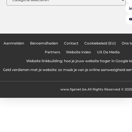
Aanmelden
Beroemdheden
Contact
Cookiebeleid (EU)
Ons 
Partners
Website index
Uit De Media
Website linkbuilding: hoe je jouw website hoger in Google kr
Geld verdienen met je website: zo maak je van je online aanwezigheid e
www.fgenet.be.
All Rights Reserved © 2025