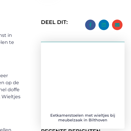
DEEL DIT:
st in
elen te
zeer
sen op de
nel doffe
. Wieltjes
Eetkamerstoelen met wieltjes bij
meubelzaak in Bilthoven
ellen