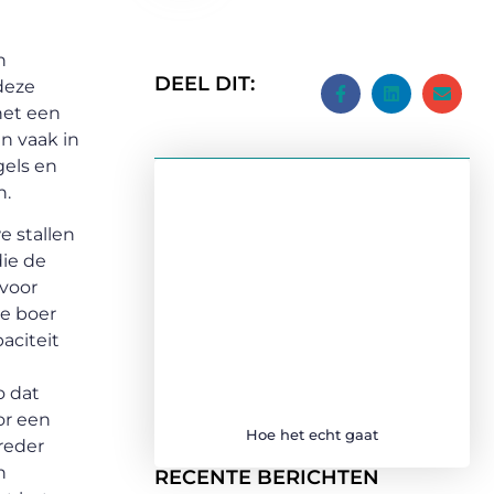
n
DEEL DIT:
 deze
het een
an vaak in
gels en
n.
e stallen
die de
 voor
de boer
aciteit
o dat
or een
Hoe het echt gaat
reder
n
RECENTE BERICHTEN