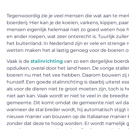
Tegenwoordig zie je veel mensen die wat aan te merk
boerderij. Hier kan je de koeien, varkens, kippen, paa
mensen eigenlijk helemaal niet zo goed weten hoe he
en ander roepen, wat zeer onterecht is. Tuurlijk zullen
het buitenland. In Nederland zijn er vele en strenge
wetten maken het al lastig genoeg voor de boeren 
Vaak is de
stalinrichting
van zo een dergelijke boerde
opduiken, overal door het land heen. De vorige stall
boeren nu met het vee hebben. Daarom bouwen zij nie
hunzelf. Een goede stalinrichting is daarbij uiterst es
als voor de dieren niet te groot moeten zijn, toch is h
niet aan kan. Vaak wordt er niet te veel in de bre
gemeente. Dit komt omdat de gemeente niet wil dat 
wanneer de stal breder wordt, hij automatisch stijgt 
nieuwe manier van bouwen op de Italiaanse manier k
zonder dat deze te hoog worden. Er wordt namelijk