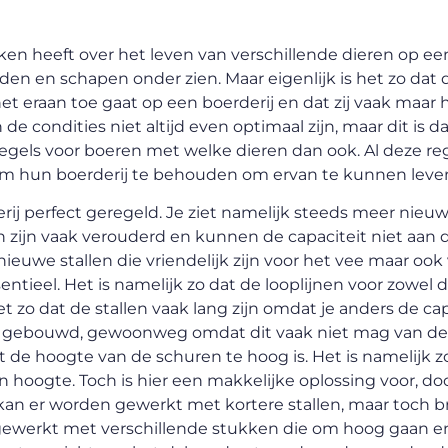
en heeft over het leven van verschillende dieren op ee
rden en schapen onder zien. Maar eigenlijk is het zo dat
t eraan toe gaat op een boerderij en dat zij vaak maar 
 de condities niet altijd even optimaal zijn, maar dit is d
 regels voor boeren met welke dieren dan ook. Al deze re
om hun boerderij te behouden om ervan te kunnen leve
rij perfect geregeld. Je ziet namelijk steeds meer nieuw
en zijn vaak verouderd en kunnen de capaciteit niet aan 
uwe stallen die vriendelijk zijn voor het vee maar ook
sentieel. Het is namelijk zo dat de looplijnen voor zowel 
et zo dat de stallen vaak lang zijn omdat je anders de cap
edte gebouwd, gewoonweg omdat dit vaak niet mag van de
de hoogte van de schuren te hoog is. Het is namelijk z
in hoogte. Toch is hier een makkelijke oplossing voor, do
an er worden gewerkt met kortere stallen, maar toch b
 gewerkt met verschillende stukken die om hoog gaan e