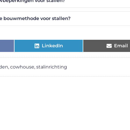
wbeperkingen voor stallen?
nse bouwmethode voor stallen?
LinkedIn
Email
rden
,
cowhouse
,
stalinrichting