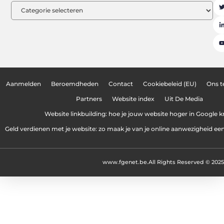
Aanmelden
Beroemdheden
Contact
Cookiebeleid (EU)
Ons 
Partners
Website index
Uit De Media
Website linkbuilding: hoe je jouw website hoger in Google kr
Geld verdienen met je website: zo maak je van je online aanwezigheid e
www.fgenet.be.
All Rights Reserved © 2025