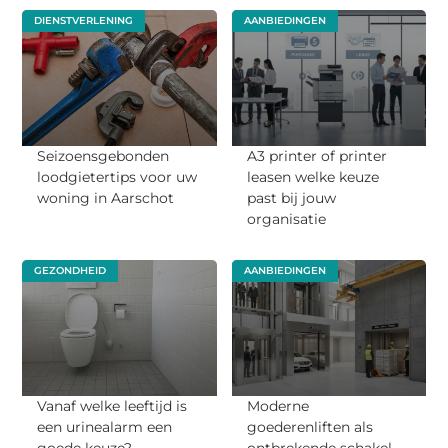
DIENSTVERLENING
AANBIEDINGEN
Seizoensgebonden
A3 printer of printer
loodgietertips voor uw
leasen welke keuze
woning in Aarschot
past bij jouw
organisatie
GEZONDHEID
AANBIEDINGEN
Vanaf welke leeftijd is
Moderne
een urinealarm een
goederenliften als
goede keuze?
ontbrekende schakel