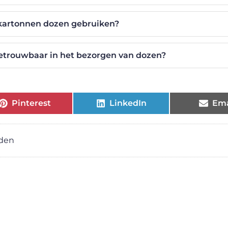
kartonnen dozen gebruiken?
betrouwbaar in het bezorgen van dozen?
Pinterest
LinkedIn
Ema
rden