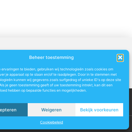
Beheer toestemming
 ervaringen te bieden, gebruiken wij technologieën zoals cookies om
ver je apparaat op te slaan en/of te raadplegen. Door in te stemmen met
logieën kunnen wij gegevens zoals surfgedrag of unieke ID's op deze site
Als je geen toestemming geeft of uw toestemming intrekt, kan dit een
vloed hebben op bepaalde functies en mogelijkheden.
artners
Website index
Uit De Media
 je van je online aanwezigheid een inkomstenbron
epteren
Weigeren
Bekijk voorkeuren
Cookiebeleid