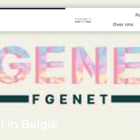
P
Over ons
 in België