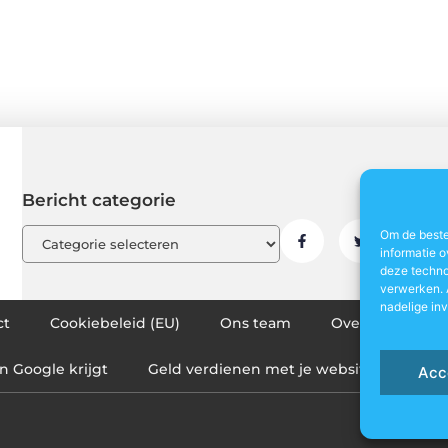
Bericht categorie
Om de beste
informatie o
deze techno
verwerken. 
nadelige in
ct
Cookiebeleid (EU)
Ons team
Over ons
P
n Google krijgt
Geld verdienen met je website: zo maak
Acc