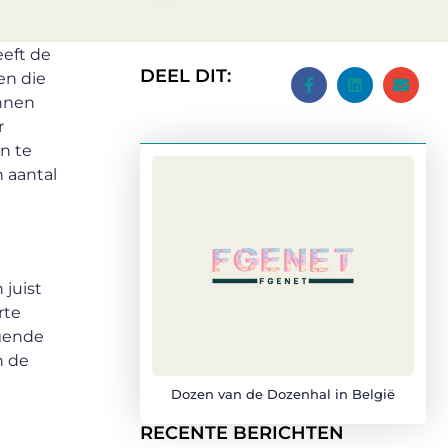
eeft de
DEEL DIT:
en die
unnen
r
n te
n aantal
 juist
rte
lgende
n de
Dozen van de Dozenhal in België
RECENTE BERICHTEN