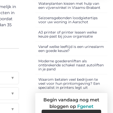
Waterplanten kiezen met hulp van
elijk in
een vijverwinkel in Vlaams-Brabant
cten in
Seizoensgebonden loodgietertips
doordat
voor uw woning in Aarschot
dan 35
A3 printer of printer leasen welke
keuze past bij jouw organisatie
Vanaf welke leeftijd is een urinealarm
een goede keuze?
Moderne goederenliften als
ontbrekende schakel naast autoliften
in je pand
▼
Waarom betalen veel bedrijven te
veel voor hun printomgeving? Een
specialist in printers legt uit
▼
Begin vandaag nog met
bloggen op
Fgenet
▼