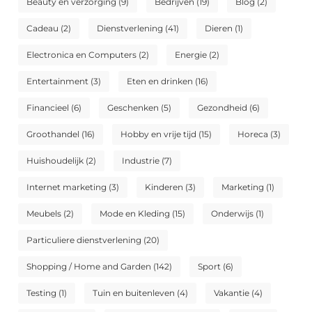
Beauty en verzorging
(9)
Bedrijven
(19)
Blog
(2)
Cadeau
(2)
Dienstverlening
(41)
Dieren
(1)
Electronica en Computers
(2)
Energie
(2)
Entertainment
(3)
Eten en drinken
(16)
Financieel
(6)
Geschenken
(5)
Gezondheid
(6)
Groothandel
(16)
Hobby en vrije tijd
(15)
Horeca
(3)
Huishoudelijk
(2)
Industrie
(7)
Internet marketing
(3)
Kinderen
(3)
Marketing
(1)
Meubels
(2)
Mode en Kleding
(15)
Onderwijs
(1)
Particuliere dienstverlening
(20)
Shopping / Home and Garden
(142)
Sport
(6)
Testing
(1)
Tuin en buitenleven
(4)
Vakantie
(4)