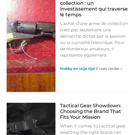
collection : un
investissement qui traverse
le temps
L’achat d’une arme de collection
n’est pas seulement une
démarche dictée par la passion
ou la curiosité historique. Pour
de nombreux amateurs, il
représente également
Hobby en vrije tijd
// Lees verder »
Tactical Gear Showdown:
Choosing the Brand That
Fits Your Mission
When it comes to tactical gear,
selecting the right brand can