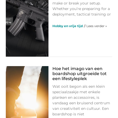
make or break your setup.
Whether you’re preparing for a
deployment, tactical training or
Hobby en vrije tijd
// Lees verder »
Hoe het imago van een
boardshop uitgroeide tot
een lifestyleplek
Wat ooit begon als een klein
speciaalzaakje met enkele
planken en accessoires, is
vandaag een bruisend centrum
van creativiteit en cultuur. Een
boardshop is niet