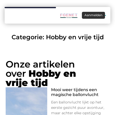
Aanmelden
Categorie: Hobby en vrije tijd
Onze artikelen
over
Hobby en
vrije tijd
Mooi weer tijdens een
magische ballonvlucht
Een ballonvlucht lijkt op het
eerste gezicht puur avontuur,
maar achter elke opstijging