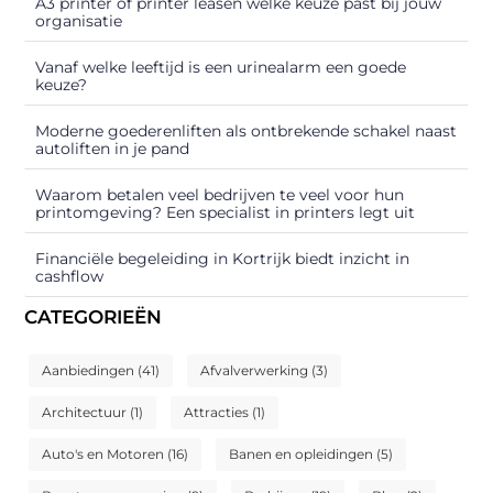
A3 printer of printer leasen welke keuze past bij jouw
organisatie
Vanaf welke leeftijd is een urinealarm een goede
keuze?
Moderne goederenliften als ontbrekende schakel naast
autoliften in je pand
Waarom betalen veel bedrijven te veel voor hun
printomgeving? Een specialist in printers legt uit
Financiële begeleiding in Kortrijk biedt inzicht in
cashflow
CATEGORIEËN
Aanbiedingen
(41)
Afvalverwerking
(3)
Architectuur
(1)
Attracties
(1)
Auto's en Motoren
(16)
Banen en opleidingen
(5)