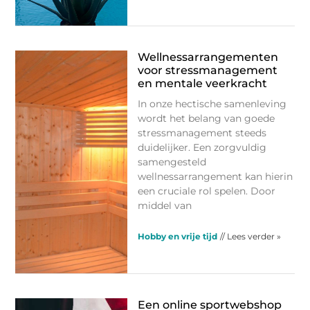
Wellnessarrangementen
voor stressmanagement
en mentale veerkracht
In onze hectische samenleving
wordt het belang van goede
stressmanagement steeds
duidelijker. Een zorgvuldig
samengesteld
wellnessarrangement kan hierin
een cruciale rol spelen. Door
middel van
Hobby en vrije tijd
// Lees verder »
Een online sportwebshop