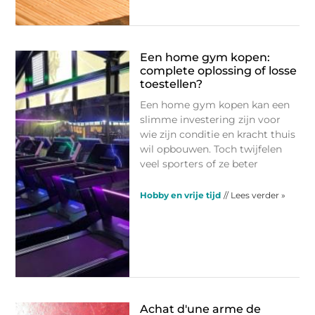
Een home gym kopen:
complete oplossing of losse
toestellen?
Een home gym kopen kan een
slimme investering zijn voor
wie zijn conditie en kracht thuis
wil opbouwen. Toch twijfelen
veel sporters of ze beter
Hobby en vrije tijd
// Lees verder »
Achat d'une arme de