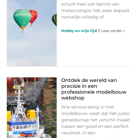
schuilt heel wat kennis van
meteorologie. Het weer bepaalt
namelijk volledig of
Hobby en vrije tijd
// Lees verder »
Ontdek de wereld van
precisie in een
professionele modelbouw
webshop
Wie serieus bezig is met
modelbouw, weet dat het juiste
gereedschap het verschil maakt
tussen een goed en een perfect
resultaat. In een