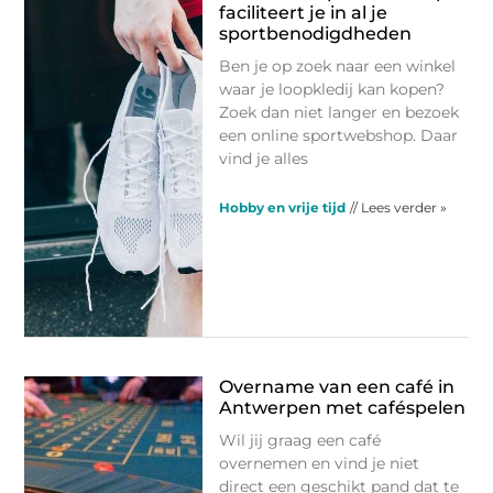
faciliteert je in al je
sportbenodigdheden
Ben je op zoek naar een winkel
waar je loopkledij kan kopen?
Zoek dan niet langer en bezoek
een online sportwebshop. Daar
vind je alles
Hobby en vrije tijd
// Lees verder »
Overname van een café in
Antwerpen met caféspelen
Wil jij graag een café
overnemen en vind je niet
direct een geschikt pand dat te