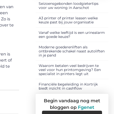
Seizoensgebonden loodgietertips
ren van
voor uw woning in Aarschot
 een
A3 printer of printer leasen welke
 Zo is
keuze past bij jouw organisatie
over te
Vanaf welke leeftijd is een urinealarm
een goede keuze?
Moderne goederenliften als
ontbrekende schakel naast autoliften
en is
in je pand
ert of
Waarom betalen veel bedrijven te
ld te
veel voor hun printomgeving? Een
specialist in printers legt uit
Financiële begeleiding in Kortrijk
biedt inzicht in cashflow
Begin vandaag nog met
bloggen op
Fgenet