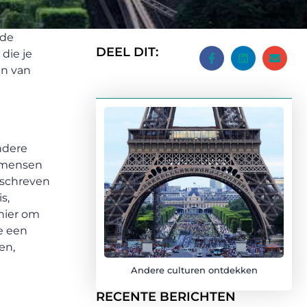
nde
DEEL DIT:
die je
en van
ndere
n mensen
eschreven
s,
nier om
e een
en,
Andere culturen ontdekken
RECENTE BERICHTEN