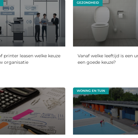
GEZONDHEID
of printer leasen welke keuze
Vanaf welke leeftijd is een 
uw organisatie
een goede keuze?
WONING EN TUIN