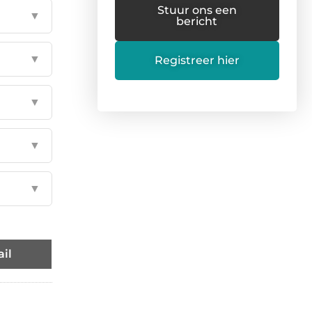
Stuur ons een
▼
bericht
▼
Registreer hier
▼
▼
▼
il