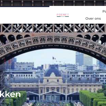
P
Over ons
ekken