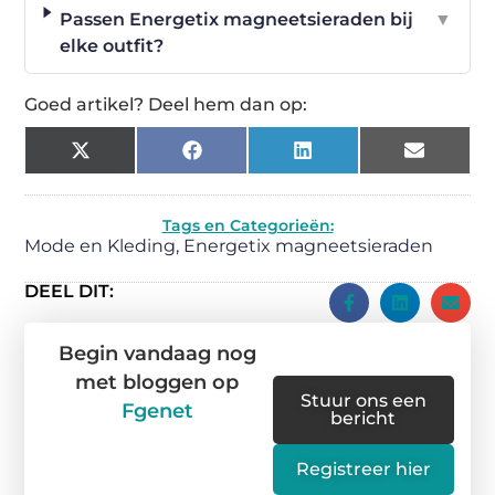
Passen Energetix magneetsieraden bij
▼
elke outfit?
Goed artikel? Deel hem dan op:
X
Facebook
LinkedIn
Email
(Twitter)
Tags en Categorieën:
Mode en Kleding
,
Energetix magneetsieraden
DEEL DIT:
Begin vandaag nog
met bloggen op
Stuur ons een
Fgenet
bericht
Registreer hier