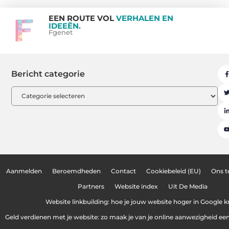
EEN ROUTE VOL
VERHALEN EN
IDEEËN.
Fgenet
Bericht categorie
Aanmelden
Beroemdheden
Contact
Cookiebeleid (EU)
Ons 
Partners
Website index
Uit De Media
Website linkbuilding: hoe je jouw website hoger in Google kr
Geld verdienen met je website: zo maak je van je online aanwezigheid e