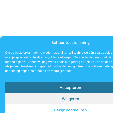
Beheer toestemming
Om de beste ervaringen te bieden, gebruiken wij technologieën zoals cookie
over je apparaat op te slaan en/of te raadplegen. Door in te stemmen met de
technologieën kunnen wij gegevens zoals surfgedrag of unieke ID's op deze 
Als je geen toestemming geeft of uw toestemming intrekt, kan dit een nadeli
hebben op bepaalde functies en mogelijkheden.
Accepteren
Weigeren
Bekijk voorkeuren