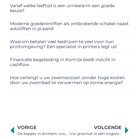
Vanaf welke leeftijd is een urinealarm een goede
keuze?
Moderne goederenliften als ontbrekende schakel naast
autoliften in je pand
Waarom betalen veel bedrijven te veel voor hun
printomgeving? Een specialist in printers legt uit
Financiële begeleiding in Kortrijk biedt inzicht in
cashflow
Hoe verlengt u uw zwemseizoen zonder hoge kosten
door uw zwembad te verwarmen op zonne-energie?
VORIGE
VOLGENDE
De kapper in Arnhem voor hem en haar
Uw grasmat in een oogwenk gemaaid met een John Deere zitmaaier