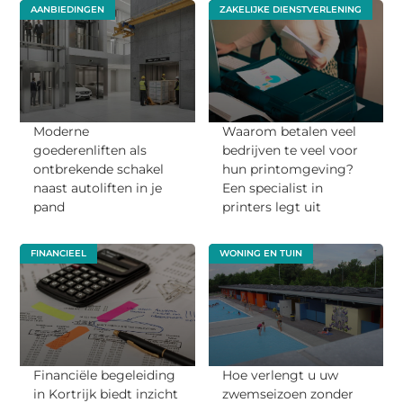
AANBIEDINGEN
ZAKELIJKE DIENSTVERLENING
Moderne
Waarom betalen veel
goederenliften als
bedrijven te veel voor
ontbrekende schakel
hun printomgeving?
naast autoliften in je
Een specialist in
pand
printers legt uit
FINANCIEEL
WONING EN TUIN
Financiële begeleiding
Hoe verlengt u uw
in Kortrijk biedt inzicht
zwemseizoen zonder