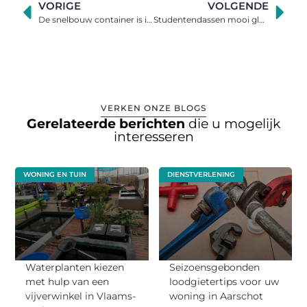
VORIGE
VOLGENDE
De snelbouw container is ideaal voor uw opslag
Studentendassen mooi glad maken zonder strijkbout
VERKEN ONZE BLOGS
Gerelateerde berichten
die u mogelijk
interesseren
WONING EN TUIN
DIENSTVERLENING
Waterplanten kiezen
Seizoensgebonden
met hulp van een
loodgietertips voor uw
vijverwinkel in Vlaams-
woning in Aarschot