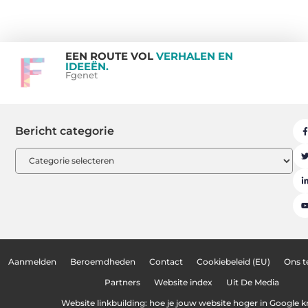
EEN ROUTE VOL
VERHALEN EN
IDEEËN.
Fgenet
Bericht categorie
Aanmelden
Beroemdheden
Contact
Cookiebeleid (EU)
Ons 
Partners
Website index
Uit De Media
Website linkbuilding: hoe je jouw website hoger in Google kr