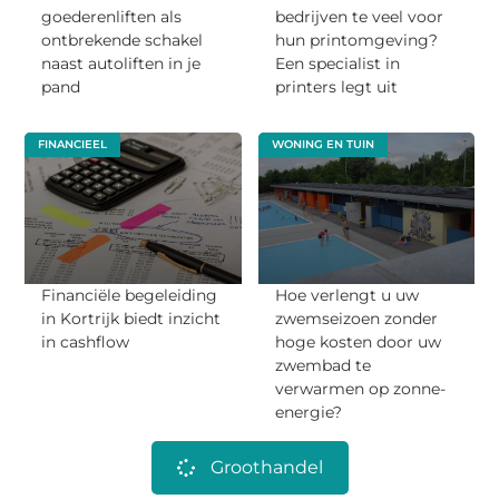
goederenliften als
bedrijven te veel voor
ontbrekende schakel
hun printomgeving?
naast autoliften in je
Een specialist in
pand
printers legt uit
FINANCIEEL
WONING EN TUIN
Financiële begeleiding
Hoe verlengt u uw
in Kortrijk biedt inzicht
zwemseizoen zonder
in cashflow
hoge kosten door uw
zwembad te
verwarmen op zonne-
energie?
Groothandel