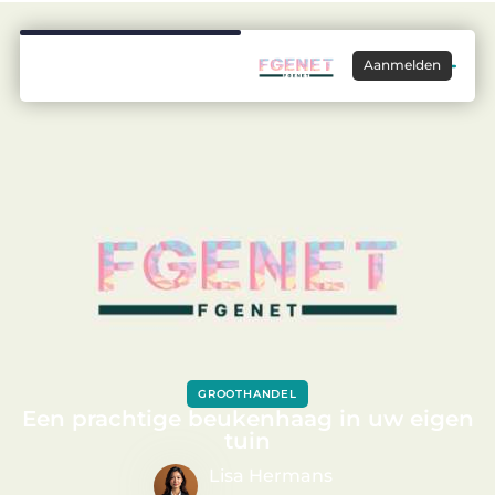
Aanmelden
GROOTHANDEL
Een prachtige beukenhaag in uw eigen
tuin
Lisa Hermans