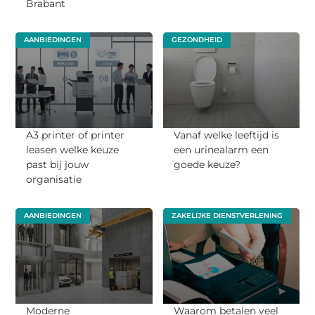
Brabant
AANBIEDINGEN
GEZONDHEID
A3 printer of printer
Vanaf welke leeftijd is
leasen welke keuze
een urinealarm een
past bij jouw
goede keuze?
organisatie
AANBIEDINGEN
ZAKELIJKE DIENSTVERLENING
Moderne
Waarom betalen veel