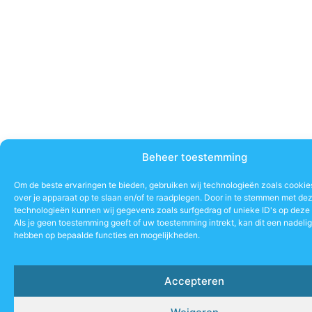
Beheer toestemming
Om de beste ervaringen te bieden, gebruiken wij technologieën zoals cookie
over je apparaat op te slaan en/of te raadplegen. Door in te stemmen met de
technologieën kunnen wij gegevens zoals surfgedrag of unieke ID's op deze 
Als je geen toestemming geeft of uw toestemming intrekt, kan dit een nadeli
hebben op bepaalde functies en mogelijkheden.
Accepteren