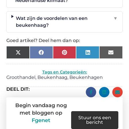
Nederlandse klimaat?
Wat zijn de voordelen van een
▼
beukenhaag?
Goed artikel? Deel hem dan op:
X
Facebook
Pinterest
LinkedIn
Email
(Twitter)
Tags en Categorieën:
Groothandel
,
Beukenhaag
,
Beukenhagen
DEEL DIT:
Begin vandaag nog
met bloggen op
Stuur ons een
Fgenet
bericht