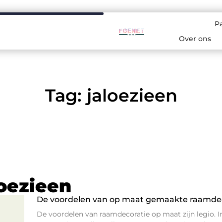
P
Over ons
Tag: jaloezieen
loezieen
De voordelen van op maat gemaakte raamdec
De voordelen van raamdecoratie op maat zijn legio. I