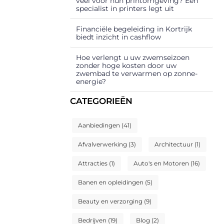
veel voor hun printomgeving? Een
specialist in printers legt uit
Financiële begeleiding in Kortrijk
biedt inzicht in cashflow
Hoe verlengt u uw zwemseizoen
zonder hoge kosten door uw
zwembad te verwarmen op zonne-
energie?
CATEGORIEËN
Aanbiedingen
(41)
Afvalverwerking
(3)
Architectuur
(1)
Attracties
(1)
Auto's en Motoren
(16)
Banen en opleidingen
(5)
Beauty en verzorging
(9)
Bedrijven
(19)
Blog
(2)