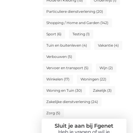
Mode en Kleding
(15)
Onderwijs
(1)
Particuliere dienstverlening
(20)
Shopping / Home and Garden
(142)
Sport
(6)
Testing
(1)
Tuin en buitenleven
(4)
Vakantie
(4)
Verbouwen
(5)
Vervoer en transport
(5)
Wijn
(2)
Winkelen
(17)
Woningen
(22)
Woning en Tuin
(30)
Zakelijk
(3)
Zakelijke dienstverlening
(24)
Zorg
(5)
Sluit je aan bij Fgenet
Heb je vragen of wil je