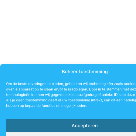
Beheer toestemming
Om de beste ervaringen te bieden, gebruiken wij technologieën zoals cookie
over je apparaat op te slaan en/of te raadplegen. Door in te stemmen met de
technologieën kunnen wij gegevens zoals surfgedrag of unieke ID's op deze 
Als je geen toestemming geeft of uw toestemming intrekt, kan dit een nadeli
hebben op bepaalde functies en mogelijkheden.
Accepteren