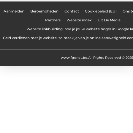
Aanmelden
Beroemdheden
Contact
Cookiebeleid (EU)
Ons 
Partners
Website index
Uit De Media
Website linkbuilding: hoe je jouw website hoger in Google kr
Geld verdienen met je website: zo maak je van je online aanwezigheid e
www.fgenet.be.
All Rights Reserved © 2025