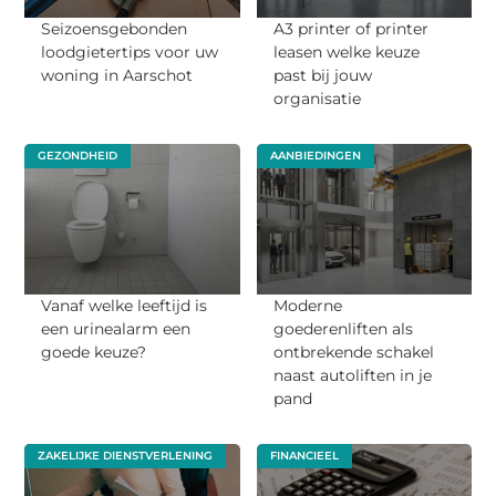
Seizoensgebonden
A3 printer of printer
loodgietertips voor uw
leasen welke keuze
woning in Aarschot
past bij jouw
organisatie
GEZONDHEID
AANBIEDINGEN
Vanaf welke leeftijd is
Moderne
een urinealarm een
goederenliften als
goede keuze?
ontbrekende schakel
naast autoliften in je
pand
ZAKELIJKE DIENSTVERLENING
FINANCIEEL