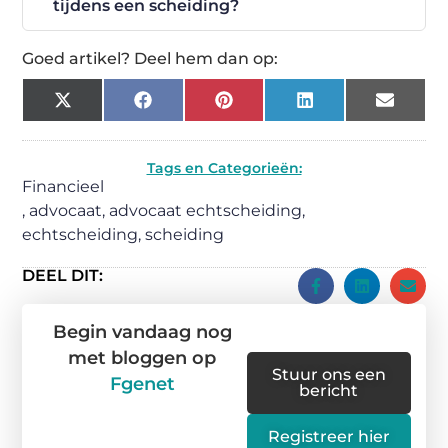
tijdens een scheiding?
Goed artikel? Deel hem dan op:
X
Facebook
Pinterest
LinkedIn
Email
(Twitter)
Tags en Categorieën:
Financieel
,
advocaat
,
advocaat echtscheiding
,
echtscheiding
,
scheiding
DEEL DIT:
Begin vandaag nog
met bloggen op
Stuur ons een
Fgenet
bericht
Registreer hier