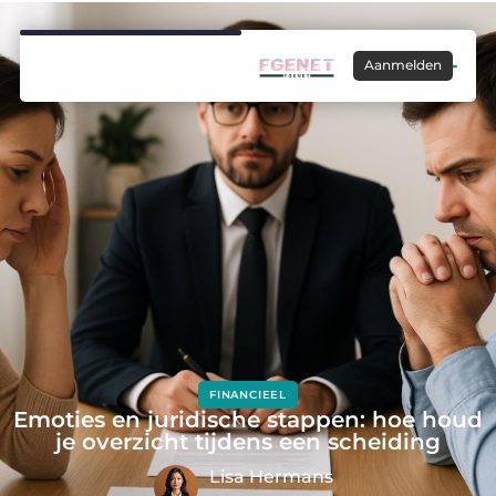
Aanmelden
FINANCIEEL
Emoties en juridische stappen: hoe houd
je overzicht tijdens een scheiding
Lisa Hermans