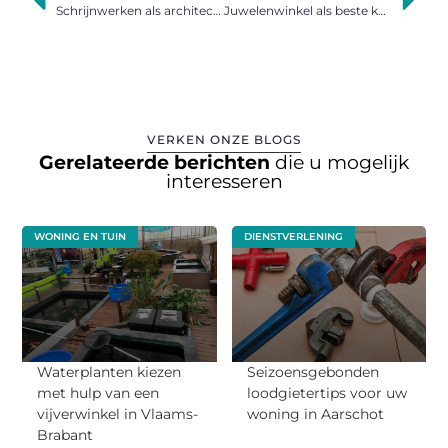
Schrijnwerken als architecturale blikvanger in de tuin
Juwelenwinkel als beste keuze voor sieraden
VERKEN ONZE BLOGS
Gerelateerde berichten
die u mogelijk
interesseren
WONING EN TUIN
DIENSTVERLENING
Waterplanten kiezen
Seizoensgebonden
met hulp van een
loodgietertips voor uw
vijverwinkel in Vlaams-
woning in Aarschot
Brabant