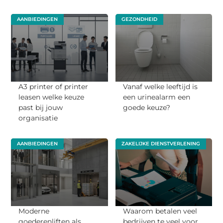
AANBIEDINGEN
GEZONDHEID
A3 printer of printer
Vanaf welke leeftijd is
leasen welke keuze
een urinealarm een
past bij jouw
goede keuze?
organisatie
AANBIEDINGEN
ZAKELIJKE DIENSTVERLENING
Moderne
Waarom betalen veel
goederenliften als
bedrijven te veel voor