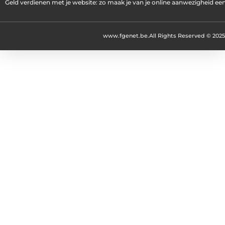
Geld verdienen met je website: zo maak je van je online aanwezigheid e
www.fgenet.be.
All Rights Reserved © 2025