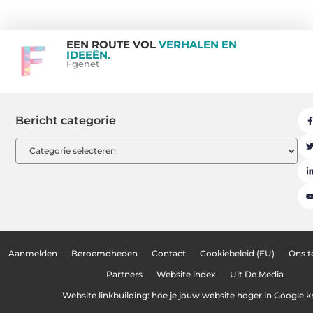
EEN ROUTE VOL
VERHALEN EN
IDEEËN.
Fgenet
Bericht categorie
Aanmelden
Beroemdheden
Contact
Cookiebeleid (EU)
Ons 
Partners
Website index
Uit De Media
Website linkbuilding: hoe je jouw website hoger in Google kr