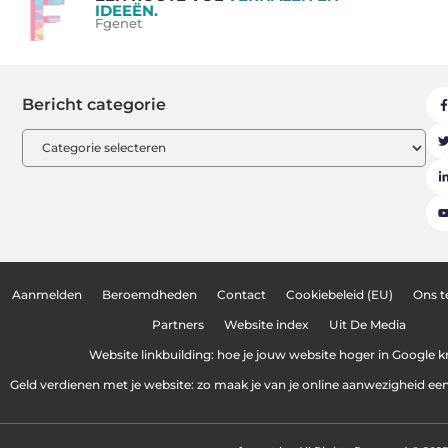
IDEEËN.
Fgenet
Bericht categorie
Aanmelden
Beroemdheden
Contact
Cookiebeleid (EU)
Ons 
Partners
Website index
Uit De Media
Website linkbuilding: hoe je jouw website hoger in Google kr
Geld verdienen met je website: zo maak je van je online aanwezigheid e