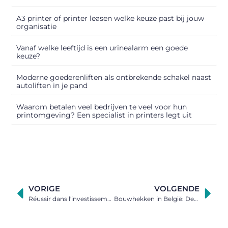
A3 printer of printer leasen welke keuze past bij jouw
organisatie
Vanaf welke leeftijd is een urinealarm een goede
keuze?
Moderne goederenliften als ontbrekende schakel naast
autoliften in je pand
Waarom betalen veel bedrijven te veel voor hun
printomgeving? Een specialist in printers legt uit
VORIGE
VOLGENDE
Réussir dans l'investissement de résidences de villages vacances
Bouwhekken in België: De voor- en nadelen op een rijtje