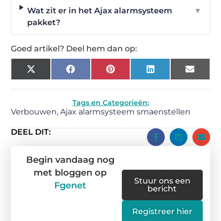
Wat zit er in het Ajax alarmsysteem
▼
pakket?
Goed artikel? Deel hem dan op:
X
Facebook
Pinterest
LinkedIn
Email
(Twitter)
Tags en Categorieën:
Verbouwen
,
Ajax alarmsysteem smaenstellen
DEEL DIT:
Begin vandaag nog
met bloggen op
Stuur ons een
Fgenet
bericht
Registreer hier