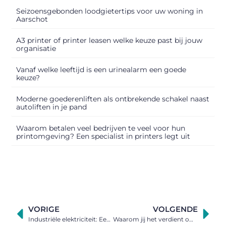
Seizoensgebonden loodgietertips voor uw woning in
Aarschot
A3 printer of printer leasen welke keuze past bij jouw
organisatie
Vanaf welke leeftijd is een urinealarm een goede
keuze?
Moderne goederenliften als ontbrekende schakel naast
autoliften in je pand
Waarom betalen veel bedrijven te veel voor hun
printomgeving? Een specialist in printers legt uit
VORIGE
VOLGENDE
Industriële elektriciteit: Een boost voor uw bedrijf
Waarom jij het verdient om een parelketting te kopen