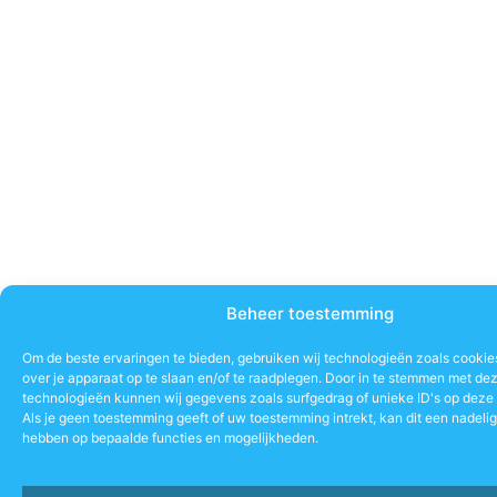
Beheer toestemming
Om de beste ervaringen te bieden, gebruiken wij technologieën zoals cookie
over je apparaat op te slaan en/of te raadplegen. Door in te stemmen met de
technologieën kunnen wij gegevens zoals surfgedrag of unieke ID's op deze 
Als je geen toestemming geeft of uw toestemming intrekt, kan dit een nadeli
hebben op bepaalde functies en mogelijkheden.