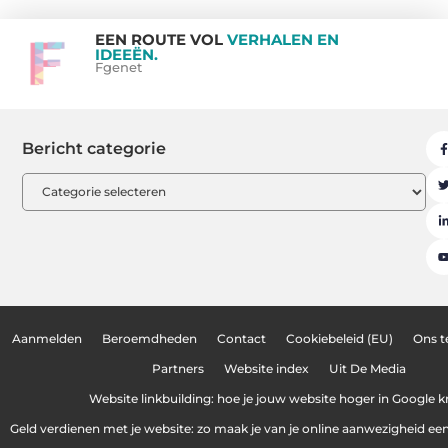
EEN ROUTE VOL
VERHALEN EN
IDEEËN.
Fgenet
Bericht categorie
Aanmelden
Beroemdheden
Contact
Cookiebeleid (EU)
Ons 
Partners
Website index
Uit De Media
Website linkbuilding: hoe je jouw website hoger in Google kr
Geld verdienen met je website: zo maak je van je online aanwezigheid e