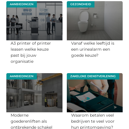
AANBIEDINGEN
GEZONDHEID
A3 printer of printer
Vanaf welke leeftijd is
leasen welke keuze
een urinealarm een
past bij jouw
goede keuze?
organisatie
AANBIEDINGEN
ZAKELIJKE DIENSTVERLENING
Moderne
Waarom betalen veel
goederenliften als
bedrijven te veel voor
ontbrekende schakel
hun printomgeving?