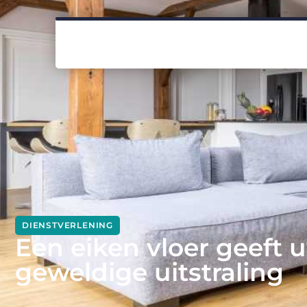
DIENSTVERLENING
Een eiken vloer geeft 
geweldige uitstraling