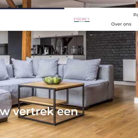
P
Over ons
uw vertrek een