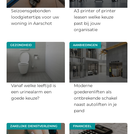
Seizoensgebonden
A3 printer of printer
loodgietertips voor uw
leasen welke keuze
woning in Aarschot
past bij jouw
organisatie
GEZONDHEID
AANBIEDINGEN
Vanaf welke leeftijd is
Moderne
een urinealarm een
goederenliften als
goede keuze?
ontbrekende schakel
naast autoliften in je
pand
ZAKELIJKE DIENSTVERLENING
FINANCIEEL