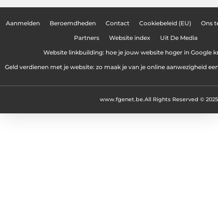
Aanmelden
Beroemdheden
Contact
Cookiebeleid (EU)
Ons 
Partners
Website index
Uit De Media
Website linkbuilding: hoe je jouw website hoger in Google kr
Geld verdienen met je website: zo maak je van je online aanwezigheid e
www.fgenet.be.
All Rights Reserved © 2025