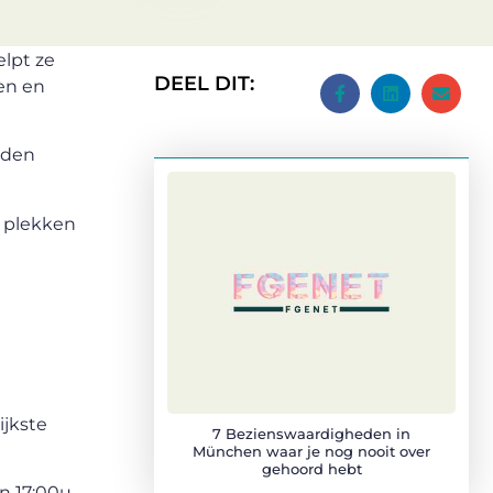
elpt ze
DEEL DIT:
gen en
eden
e plekken
ijkste
7 Bezienswaardigheden in
München waar je nog nooit over
gehoord hebt
n 17:00u.