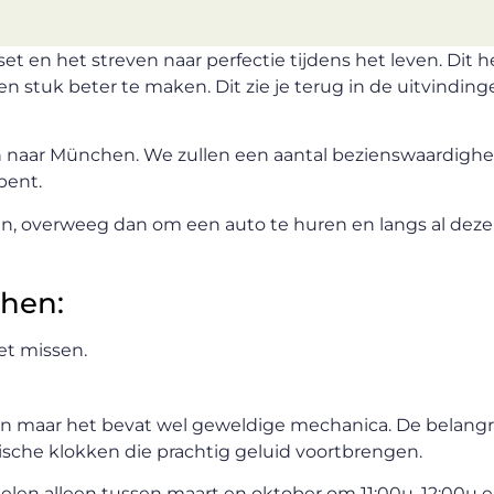
en het streven naar perfectie tijdens het leven. Dit h
n stuk beter te maken. Dit zie je terug in de uitvindin
a dan naar München. We zullen een aantal bezienswaardigh
bent.
n, overweeg dan om een auto te huren en langs al dez
hen:
et missen.
n maar het bevat wel geweldige mechanica. De belangr
sche klokken die prachtig geluid voortbrengen.
elen alleen tussen maart en oktober om 11:00u, 12:00u e