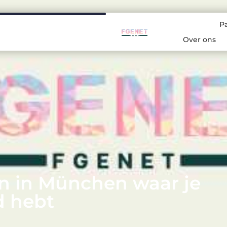
P
Over ons
n in München waar je
d hebt