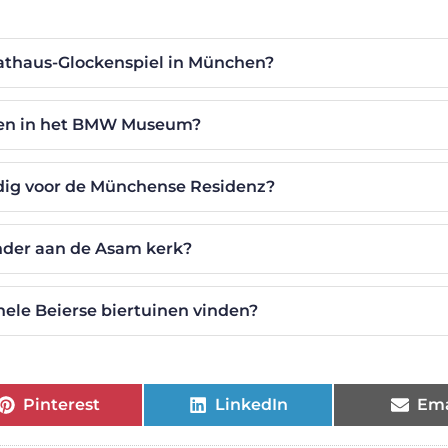
athaus-Glockenspiel in München?
ien in het BMW Museum?
odig voor de Münchense Residenz?
onder aan de Asam kerk?
nele Beierse biertuinen vinden?
Pinterest
LinkedIn
Ema