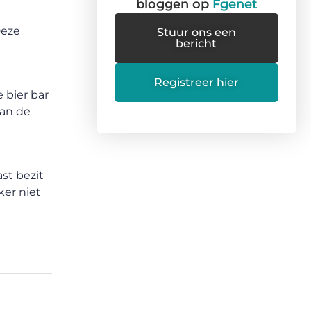
bloggen op
Fgenet
Deze
Stuur ons een
bericht
Registreer hier
 bier bar
van de
st bezit
ker niet