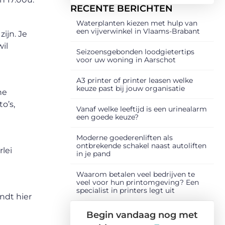
RECENTE BERICHTEN
Waterplanten kiezen met hulp van
een vijverwinkel in Vlaams-Brabant
ijn. Je
il
Seizoensgebonden loodgietertips
voor uw woning in Aarschot
A3 printer of printer leasen welke
keuze past bij jouw organisatie
he
o’s,
Vanaf welke leeftijd is een urinealarm
een goede keuze?
Moderne goederenliften als
ontbrekende schakel naast autoliften
rlei
in je pand
Waarom betalen veel bedrijven te
veel voor hun printomgeving? Een
specialist in printers legt uit
ndt hier
Begin vandaag nog met