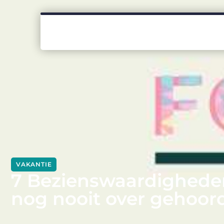
VAKANTIE
7 Bezienswaardighede
nog nooit over gehoor