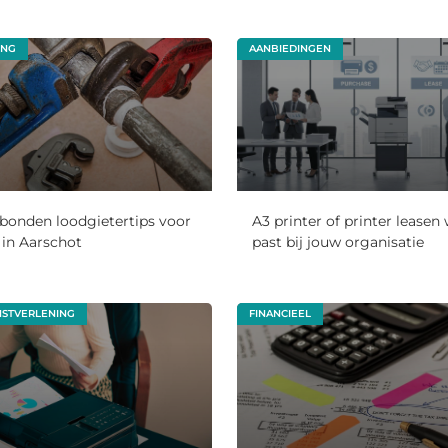
ING
AANBIEDINGEN
bonden loodgietertips voor
A3 printer of printer leasen
in Aarschot
past bij jouw organisatie
NSTVERLENING
FINANCIEEL