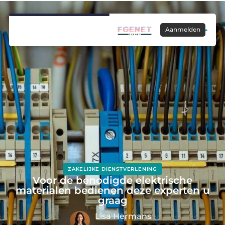
Aanmelden
ZAKELIJKE DIENSTVERLENING
Voor de benodigde elektrische
materialen bedienen deze experten u
graag
Lisa Hermans