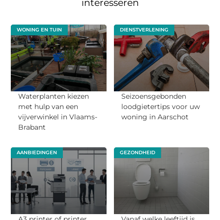
interesseren
WONING EN TUIN
DIENSTVERLENING
Waterplanten kiezen
Seizoensgebonden
met hulp van een
loodgietertips voor uw
vijverwinkel in Vlaams-
woning in Aarschot
Brabant
AANBIEDINGEN
GEZONDHEID
A3 printer of printer
Vanaf welke leeftijd is