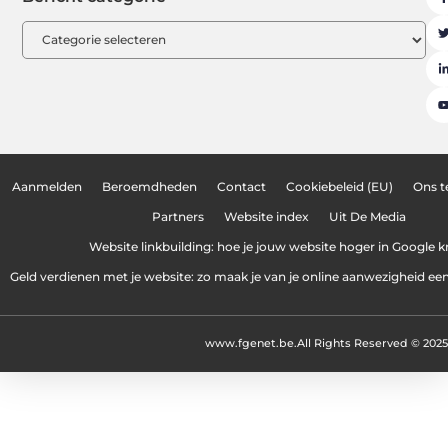
Aanmelden
Beroemdheden
Contact
Cookiebeleid (EU)
Ons 
Partners
Website index
Uit De Media
Website linkbuilding: hoe je jouw website hoger in Google kr
Geld verdienen met je website: zo maak je van je online aanwezigheid e
www.fgenet.be.
All Rights Reserved © 2025