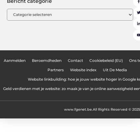
Bericht categorie
Aanmelden
Beroemdheden
Contact
Cookiebeleid (EU)
Ons 
Partners
Website index
Uit De Media
Website linkbuilding: hoe je jouw website hoger in Google kr
Geld verdienen met je website: zo maak je van je online aanwezigheid e
www.fgenet.be.
All Rights Reserved © 2025