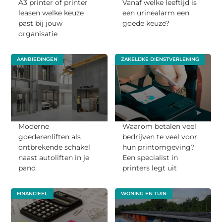
A3 printer of printer
Vanaf welke leeftijd is
leasen welke keuze
een urinealarm een
past bij jouw
goede keuze?
organisatie
AANBIEDINGEN
ZAKELIJKE DIENSTVERLENING
Moderne
Waarom betalen veel
goederenliften als
bedrijven te veel voor
ontbrekende schakel
hun printomgeving?
naast autoliften in je
Een specialist in
pand
printers legt uit
FINANCIEEL
WONING EN TUIN