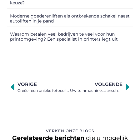
keuze?
Moderne goederenliften als ontbrekende schakel naast
autoliften in je pand
Waarom betalen veel bedrijven te veel voor hun
printomgeving? Een specialist in printers legt uit
VORIGE
VOLGENDE
Creëer een unieke fotocollage die past bij jouw stijl
Uw tuinmachines aanschaffen bij dit bedrijf in Oost-Vlaanderen
VERKEN ONZE BLOGS
Gerelateerde berichten
die u mogelijk