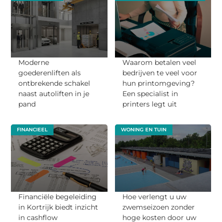
Moderne
Waarom betalen veel
goederenliften als
bedrijven te veel voor
ontbrekende schakel
hun printomgeving?
naast autoliften in je
Een specialist in
pand
printers legt uit
FINANCIEEL
WONING EN TUIN
Financiële begeleiding
Hoe verlengt u uw
in Kortrijk biedt inzicht
zwemseizoen zonder
in cashflow
hoge kosten door uw