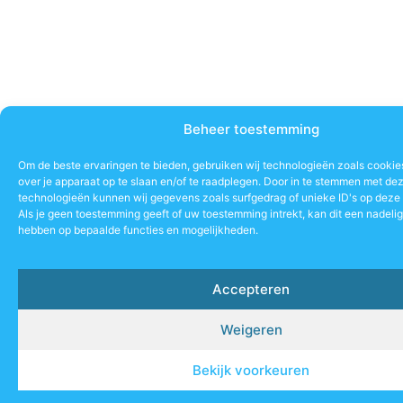
Beheer toestemming
Om de beste ervaringen te bieden, gebruiken wij technologieën zoals cookie
over je apparaat op te slaan en/of te raadplegen. Door in te stemmen met de
technologieën kunnen wij gegevens zoals surfgedrag of unieke ID's op deze 
Als je geen toestemming geeft of uw toestemming intrekt, kan dit een nadeli
hebben op bepaalde functies en mogelijkheden.
Accepteren
Weigeren
Bekijk voorkeuren