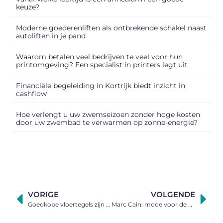
keuze?
Moderne goederenliften als ontbrekende schakel naast
autoliften in je pand
Waarom betalen veel bedrijven te veel voor hun
printomgeving? Een specialist in printers legt uit
Financiële begeleiding in Kortrijk biedt inzicht in
cashflow
Hoe verlengt u uw zwemseizoen zonder hoge kosten
door uw zwembad te verwarmen op zonne-energie?
VORIGE
VOLGENDE
Goedkope vloertegels zijn er in alle soorten en maten
Marc Cain: mode voor de modewuste én zelfbewuste vrouw