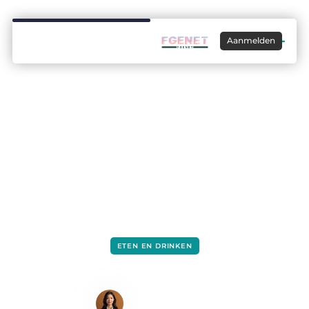
Aanmelden
ETEN EN DRINKEN
Iedere dag écht gezond eten met een
groentebox
Lisa Hermans