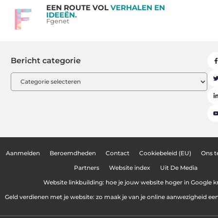
EEN ROUTE VOL
VERHALEN EN
IDEEËN.
Fgenet
Bericht categorie
Aanmelden
Beroemdheden
Contact
Cookiebeleid (EU)
Ons 
Partners
Website index
Uit De Media
Website linkbuilding: hoe je jouw website hoger in Google kr
Geld verdienen met je website: zo maak je van je online aanwezigheid e