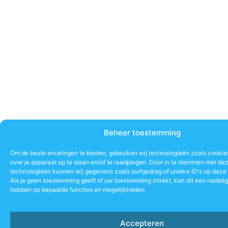
Beheer toestemming
Om de beste ervaringen te bieden, gebruiken wij technologieën zoals cookie
over je apparaat op te slaan en/of te raadplegen. Door in te stemmen met de
technologieën kunnen wij gegevens zoals surfgedrag of unieke ID's op deze 
Als je geen toestemming geeft of uw toestemming intrekt, kan dit een nadeli
hebben op bepaalde functies en mogelijkheden.
Accepteren