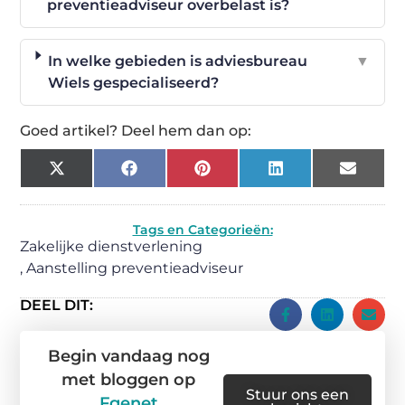
preventieadviseur overbelast is?
In welke gebieden is adviesbureau
▼
Wiels gespecialiseerd?
Goed artikel? Deel hem dan op:
X
Facebook
Pinterest
LinkedIn
Email
(Twitter)
Tags en Categorieën:
Zakelijke dienstverlening
,
Aanstelling preventieadviseur
DEEL DIT:
Begin vandaag nog
met bloggen op
Stuur ons een
Fgenet