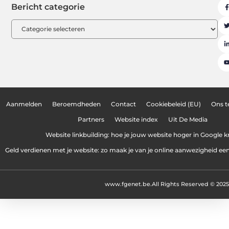
Bericht categorie
Aanmelden
Beroemdheden
Contact
Cookiebeleid (EU)
Ons 
Partners
Website index
Uit De Media
Website linkbuilding: hoe je jouw website hoger in Google kr
Geld verdienen met je website: zo maak je van je online aanwezigheid e
www.fgenet.be.
All Rights Reserved © 2025