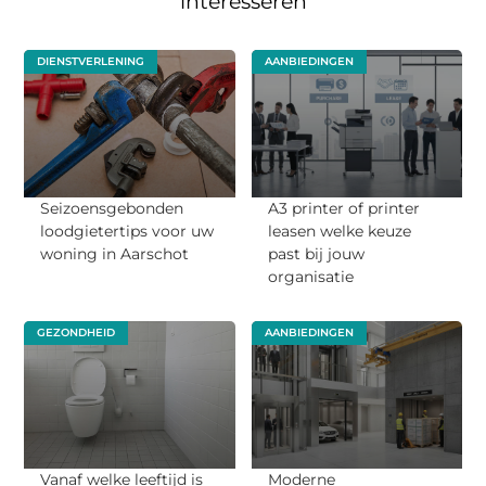
interesseren
DIENSTVERLENING
AANBIEDINGEN
Seizoensgebonden
A3 printer of printer
loodgietertips voor uw
leasen welke keuze
woning in Aarschot
past bij jouw
organisatie
GEZONDHEID
AANBIEDINGEN
Vanaf welke leeftijd is
Moderne