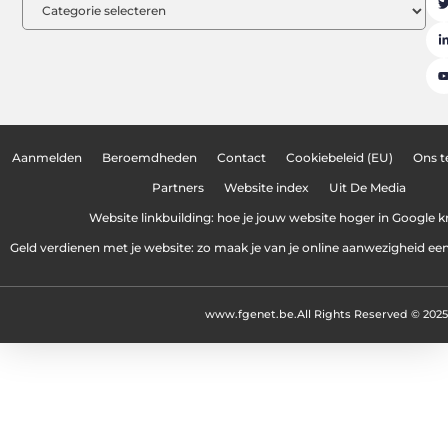
Aanmelden
Beroemdheden
Contact
Cookiebeleid (EU)
Ons 
Partners
Website index
Uit De Media
Website linkbuilding: hoe je jouw website hoger in Google kr
Geld verdienen met je website: zo maak je van je online aanwezigheid e
www.fgenet.be.
All Rights Reserved © 2025