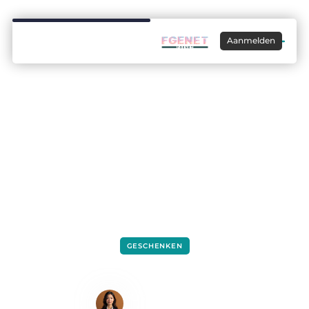
Aanmelden
GESCHENKEN
Waarom zomerbloeiers als de calla en
dahlia een perfecte keuze zijn
Lisa Hermans