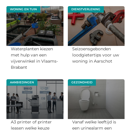
WONING EN TUIN
DIENSTVERLENING
Waterplanten kiezen
Seizoensgebonden
met hulp van een
loodgietertips voor uw
vijverwinkel in Vlaams-
woning in Aarschot
Brabant
AANBIEDINGEN
GEZONDHEID
A3 printer of printer
Vanaf welke leeftijd is
leasen welke keuze
een urinealarm een