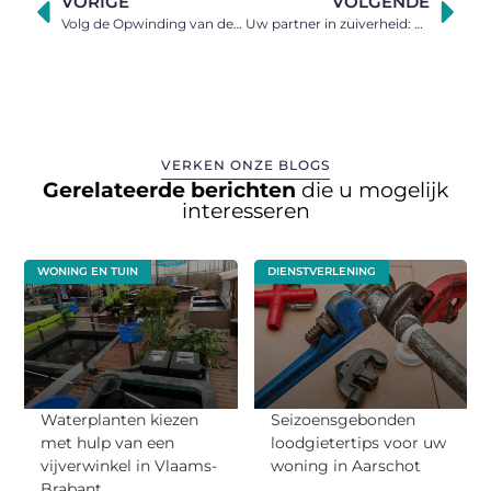
VORIGE
VOLGENDE
Volg de Opwinding van de Jupiler Pro League Live op Voetbalnieuws.be
Uw partner in zuiverheid: hét industrieel schoonmaakbedrijf in Oost-Vlaanderen
VERKEN ONZE BLOGS
Gerelateerde berichten
die u mogelijk
interesseren
WONING EN TUIN
DIENSTVERLENING
Waterplanten kiezen
Seizoensgebonden
met hulp van een
loodgietertips voor uw
vijverwinkel in Vlaams-
woning in Aarschot
Brabant