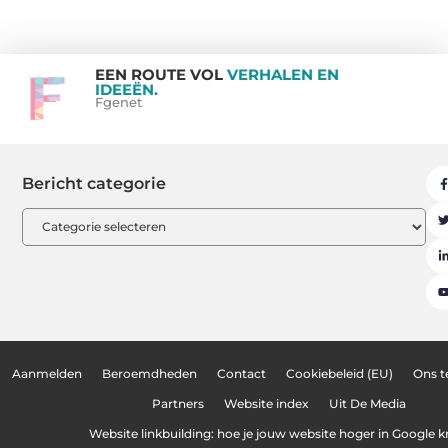
EEN ROUTE VOL
VERHALEN EN
IDEEËN.
Fgenet
Bericht categorie
Aanmelden
Beroemdheden
Contact
Cookiebeleid (EU)
Ons 
Partners
Website index
Uit De Media
Website linkbuilding: hoe je jouw website hoger in Google kr