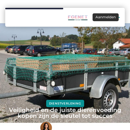
Aanmelden
DIENSTVERLENING
Veiligheid en de juiste dierenvoeding
kopen zijn de sleutel tot succes
Lisa Hermans