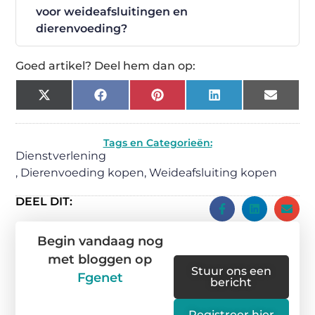
voor weideafsluitingen en
dierenvoeding?
Goed artikel? Deel hem dan op:
X
Facebook
Pinterest
LinkedIn
Email
(Twitter)
Tags en Categorieën:
Dienstverlening
,
Dierenvoeding kopen
,
Weideafsluiting kopen
DEEL DIT:
Begin vandaag nog
met bloggen op
Stuur ons een
Fgenet
bericht
Registreer hier