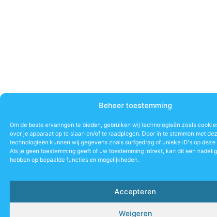
Beheer toestemming
Om de beste ervaringen te bieden, gebruiken wij technologieën zoals cookie
over je apparaat op te slaan en/of te raadplegen. Door in te stemmen met de
technologieën kunnen wij gegevens zoals surfgedrag of unieke ID's op deze 
Als je geen toestemming geeft of uw toestemming intrekt, kan dit een nadeli
hebben op bepaalde functies en mogelijkheden.
Accepteren
Weigeren