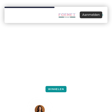
Aanmelden
WINKELEN
Maak de mooiste kunstwerken met
acrylverf
Lisa Hermans