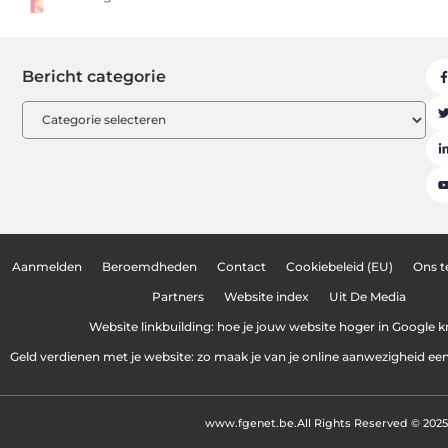
Bericht categorie
Aanmelden
Beroemdheden
Contact
Cookiebeleid (EU)
Ons 
Partners
Website index
Uit De Media
Website linkbuilding: hoe je jouw website hoger in Google kr
Geld verdienen met je website: zo maak je van je online aanwezigheid e
www.fgenet.be.
All Rights Reserved © 2025