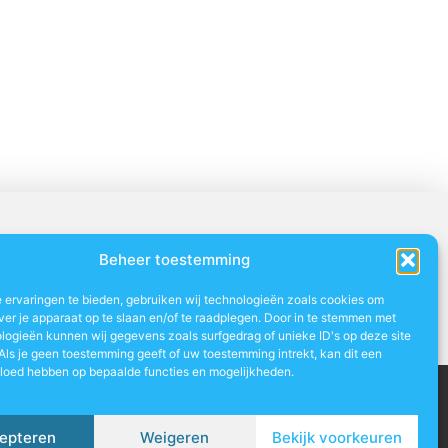
Beheer toestemming
 ervaringen te bieden, gebruiken wij technologieën zoals cookies om
ver je apparaat op te slaan en/of te raadplegen. Door in te stemmen met
logieën kunnen wij gegevens zoals surfgedrag of unieke ID's op deze site
Als je geen toestemming geeft of uw toestemming intrekt, kan dit een
vloed hebben op bepaalde functies en mogelijkheden.
artners
Website index
Uit De Media
 je van je online aanwezigheid een inkomstenbron
epteren
Weigeren
Bekijk voorkeuren