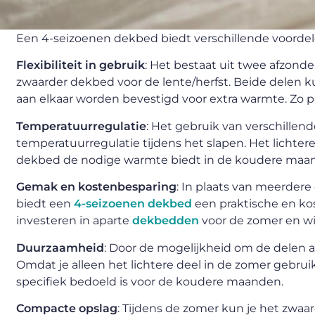
Een 4-seizoenen dekbed biedt verschillende voorde
Flexibiliteit in gebruik
: Het bestaat uit twee afzonde
zwaarder dekbed voor de lente/herfst. Beide delen k
aan elkaar worden bevestigd voor extra warmte. Zo p
Temperatuurregulatie
: Het gebruik van verschillen
temperatuurregulatie tijdens het slapen. Het lichter
dekbed de nodige warmte biedt in de koudere maa
Gemak en kostenbesparing
: In plaats van meerder
biedt een
4-seizoenen dekbed
een praktische en ko
investeren in aparte
dekbedden
voor de zomer en wi
Duurzaamheid
: Door de mogelijkheid om de delen 
Omdat je alleen het lichtere deel in de zomer gebruik
specifiek bedoeld is voor de koudere maanden.
Compacte opslag
: Tijdens de zomer kun je het zwa