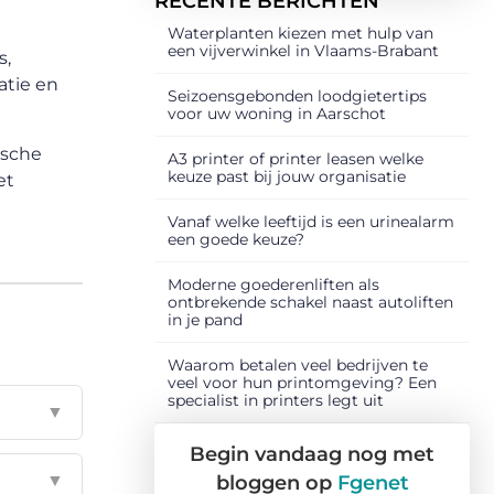
RECENTE BERICHTEN
Waterplanten kiezen met hulp van
een vijverwinkel in Vlaams-Brabant
s,
atie en
Seizoensgebonden loodgietertips
voor uw woning in Aarschot
ische
A3 printer of printer leasen welke
keuze past bij jouw organisatie
et
Vanaf welke leeftijd is een urinealarm
een goede keuze?
Moderne goederenliften als
ontbrekende schakel naast autoliften
in je pand
Waarom betalen veel bedrijven te
veel voor hun printomgeving? Een
specialist in printers legt uit
▼
Begin vandaag nog met
▼
bloggen op
Fgenet