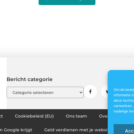
Bericht categorie
Om de beste
informatie o
deze techno
verwerken. 
nadelige in
ct
Cookiebeleid (EU)
Ons team
Over ons
P
n Google krijgt
Geld verdienen met je website: zo maak
Acc