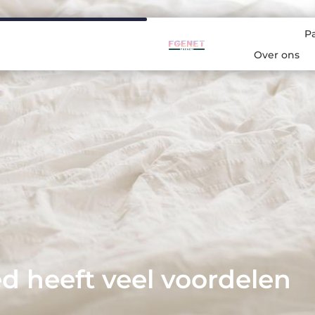
P
Over ons
d heeft veel voordelen